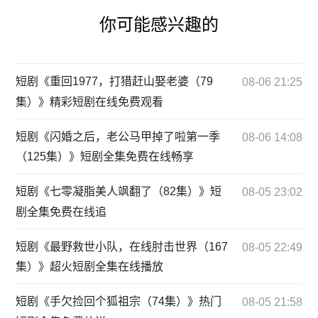
你可能感兴趣的
短剧《重回1977，打猎赶山娶老婆（79
08-06 21:25
集）》精彩短剧在线免费观看
短剧《闪婚之后，老公马甲掉了啦第一季
08-06 14:08
（125集）》短剧全集免费在线畅享
短剧《七零凝脂美人飒翻了（82集）》短
08-05 23:02
剧全集免费在线追
短剧《最野救世小队，在线肘击世界（167
08-05 22:49
集）》超火短剧全集在线播放
短剧《手欠捡回个狐祖宗（74集）》热门
08-05 21:58