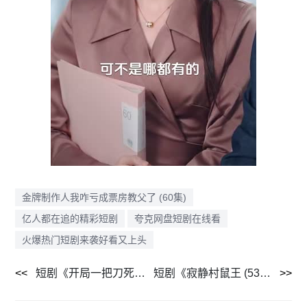
金牌制作人我咋亏成票房教父了 (60集)
亿人都在追的精彩短剧
夸克网盘短剧在线看
火爆热门短剧来袭好看又上头
短剧《开局一把刀死囚杀成王 (85集)》全集短剧免费观看
短剧《寂静村鼠王 (53集)》短剧高清全集免费观赏