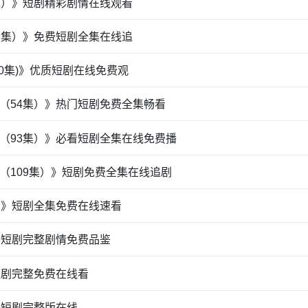
集）》短剧精彩剧情在线观看
9集）》免费短剧全集在线追
0集)》优质短剧在线免费观
（54集）》热门短剧免费全集畅看
（93集）》必看短剧全集在线免费播
（109集）》短剧免费全集在线追剧
）》短剧全集免费在线速看
》短剧完整剧情免费品鉴
短剧完整免费在线看
门短剧完整版在线