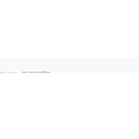
qq.com>，我们会及时删除。