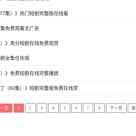
77集）》热门短剧完整版在线看
全集免费观看无广告
集）》高分短剧在线免费观赏
短剧全集任你观
集）》免费短剧在线完整播放
了（60集）》短剧完整版免费在线赏
一页
1
2
3
4
5
6
7
8
下一页
尾