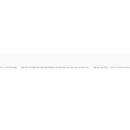
开网盘，如若采集的资源侵犯了原作者的合法权益，请发信至<465478659@
网站地图1
网站地图2
网站地图3
网站地图4
人人看短剧
在线看短剧
短剧免费在线
短剧夸克全集分享