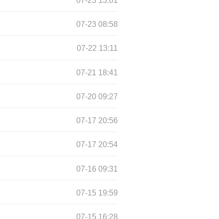
07-23 13:01
07-23 08:58
07-22 13:11
07-21 18:41
07-20 09:27
07-17 20:56
07-17 20:54
07-16 09:31
07-15 19:59
07-15 16:28