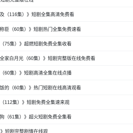
及（116集）》短剧全集高清免费看
称臣（60集）》短剧热门全集免费速看
（75集）》超燃短剧免费全集收看
全家白月光（60集）》短剧完整版在线免费看
（60集）》短剧高清全集在线点播
饭的（60集）》热门短剧在线高清观看
（112集）》短剧免费全集速来观
狗（61集）》超火短剧免费全集看
）》短剧完整剧情在线观