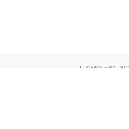
本站所有资源全部采集自互联网公