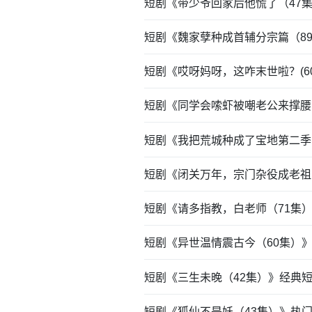
短剧《带少爷回家后他慌了（47
短剧《魏家孽种成首辅分宗篇（8
短剧《哎呀妈呀，这咋末世啦？(6
短剧《同学会嗦虾被嘲老公来撑腰
短剧《我把荒城种成了宝地第二季
短剧《闭关万年，宗门杂役成老祖
短剧《请多指教，白老师（71集
短剧《异世温情震古今（60集）
短剧《三生未晚（42集）》经典
短剧《狐仙不是妖（43集）》热