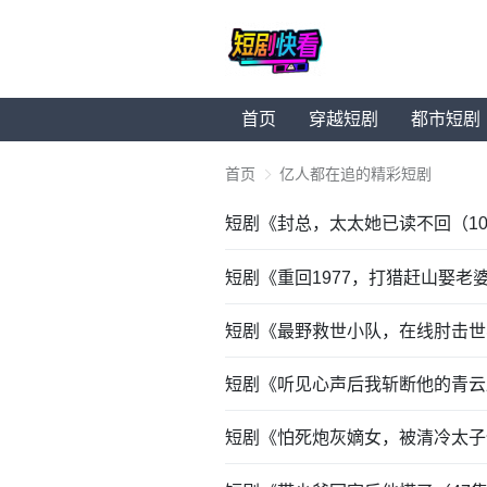
首页
穿越短剧
都市短剧
首页
亿人都在追的精彩短剧
短剧《封总，太太她已读不回（1
短剧《重回1977，打猎赶山娶老
短剧《最野救世小队，在线肘击世
短剧《听见心声后我斩断他的青云
短剧《怕死炮灰嫡女，被清冷太子