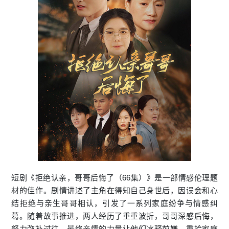
短剧《拒绝认亲，哥哥后悔了（66集）》是一部情感伦理题
材的佳作。剧情讲述了主角在得知自己身世后，因误会和心
结拒绝与亲生哥哥相认，引发了一系列家庭纷争与情感纠
葛。随着故事推进，两人经历了重重波折，哥哥深感后悔，
努力弥补过往，最终亲情的力量让他们冰释前嫌，重拾家庭