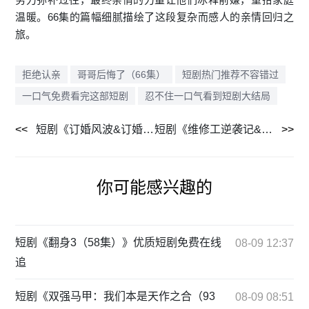
温暖。66集的篇幅细腻描绘了这段复杂而感人的亲情回归之
旅。
拒绝认亲
哥哥后悔了（66集）
短剧热门推荐不容错过
一口气免费看完这部短剧
忍不住一口气看到短剧大结局
短剧《订婚风波&订婚上风波（49集）》每日更新追剧爽
短剧《维修工逆袭记&情定佳人之逆袭总裁＆职场逆袭遇佳人＆我爱我家（80集）》全集高清在线观看
你可能感兴趣的
短剧《翻身3（58集）》优质短剧免费在线
08-09 12:37
追
短剧《双强马甲：我们本是天作之合（93
08-09 08:51