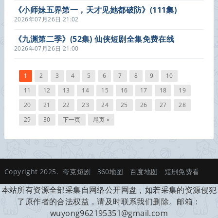
《小师妹五界第一，天才见她都破防》(111集)
仙侠短剧全集免费看
2026年07月26日 21:02
《九渊第二季》(52集) 仙侠短剧全集免费在线
观看
2026年07月26日 21:00
1
2
3
4
5
6
7
8
9
10
11
12
13
14
15
16
17
18
19
20
21
22
23
24
25
26
27
28
29
30
下一页
尾页 »
Copyright 2025.
夸克短剧
360地图
百度地图
短剧免费看
本站所有资源全部采集自网络公开网盘，如若采集的资源侵犯
了原作者的合法权益，请及时联系我们删除。邮箱：
wuyong962195351@gmail.com