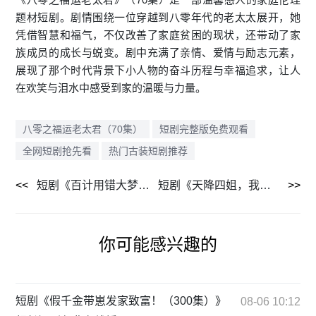
题材短剧。剧情围绕一位穿越到八零年代的老太太展开，她
凭借智慧和福气，不仅改善了家庭贫困的现状，还带动了家
族成员的成长与蜕变。剧中充满了亲情、爱情与励志元素，
展现了那个时代背景下小人物的奋斗历程与幸福追求，让人
在欢笑与泪水中感受到家的温暖与力量。
八零之福运老太君（70集）
短剧完整版免费观看
全网短剧抢先看
热门古装短剧推荐
短剧《百计用错大梦成空（40集）》精彩片段抢先看
短剧《天降四姐，我是豪门继承人（90集）》大屏观影更过瘾
你可能感兴趣的
短剧《假千金带崽发家致富！（300集）》
08-06 10:12