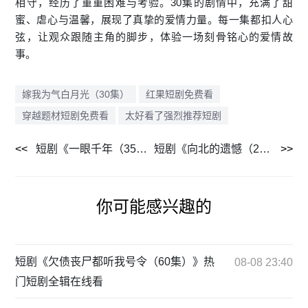
相守，经历了重重困难与考验。30集的剧情中，充满了甜
蜜、虐心与温馨，展现了真挚的爱情力量。每一集都扣人心
弦，让观众跟随主角的脚步，体验一场刻骨铭心的爱情故
事。
嫁我为气白月光（30集）
红果短剧免费看
穿越题材短剧免费看
太好看了强烈推荐短剧
短剧《一眼千年（35集）》平板大屏观影体验
短剧《向北的遗憾（20集）》全集缓存随时享
你可能感兴趣的
短剧《欠债丧尸都听我号令（60集）》热
08-08 23:40
门短剧全辑在线看