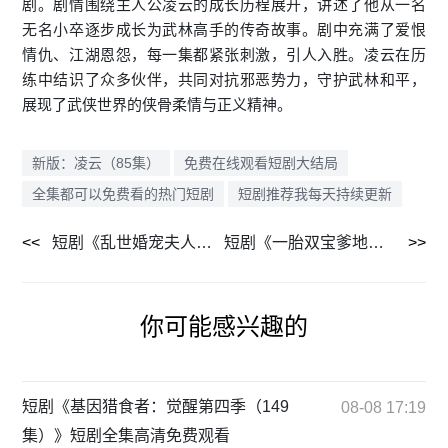
剧。剧情围绕主人公凌云的成长历程展开，讲述了他从一名
无名小卒逐步成长为武林高手的传奇故事。剧中充满了爱恨
情仇、江湖恩怨，每一集都紧张刺激，引人入胜。凌云在历
练中结识了众多伙伴，共同对抗邪恶势力，守护武林和平，
展现了武侠世界的侠骨柔情与正义精神。
新版：凌云（85集）
免费在线观看短剧大结局
全集都可以免费看的热门短剧
短剧推荐我每天持续更新
短剧《乱世婚宠夫人要逃婚》全屏观影沉浸享受
短剧《一胎双宝爹地妈咪又生气啦（82集）》每日更新追剧不停歇
你可能感兴趣的
短剧《基因猎食者：觉醒第四季（149
08-08 17:19
集）》短剧全集高清免费观看