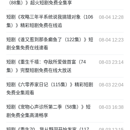
（88集）》超火短剧免费全集享
短剧《攻略三年半系统说我搞错对象（106
08-04 12:28
集）》精彩短剧免费在线追
短剧《谁又惹到那条癫鱼了（122集）》短
08-04 12:23
剧全集免费在线速看
短剧《重生千禧：夺敌所爱做首富（74
08-03 23:14
集）》完整短剧免费在线大放送
短剧《六零养家日记（115集）》精彩短剧
08-03 22:04
免费全集观看
短剧《宠物心声诊所第二季（58集）》短
08-03 16:38
剧免费全集高清畅享
短剧《重生70，我从野洞开始发家（117
08-03 12:15