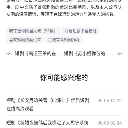
事。剧中充满了紧张刺激的台球比赛场景，以及主人公与队
友间的深厚情谊，展现了台球运动的魅力与追梦人的执着。
我在台球圈当大佬（53集）
好看短剧不容错过
喜欢短剧的看过来
古装宫斗短剧推荐
短剧《霸道王爷的在逃王妃（88集）》手机免费观看全集
短剧《苏小姐你包的男模是大佬＆爱在夜幕降至时（70集）》一键直达大结局
你可能感兴趣的
短剧《长安月边关雪（62集）》优质短剧
08-06 10:22
在线高清观看
短剧《新婚夜被鸽后我绑定了大司农系统
08-05 01:24