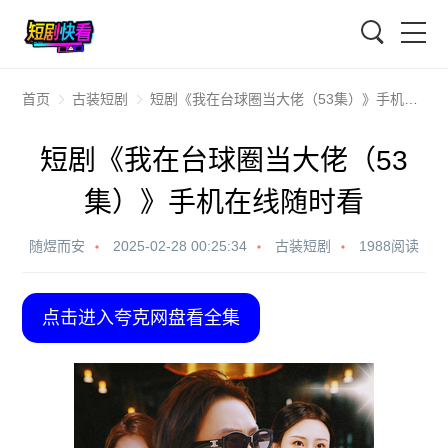
搜索
首页
古装短剧
短剧《我在台球圈当大佬（53集）》手机在线随时看
短剧《我在台球圈当大佬（53
集）》手机在线随时看
随煜而安
2025-02-28 00:25:34
古装短剧
1988阅读
点击进入夸克网盘看全集