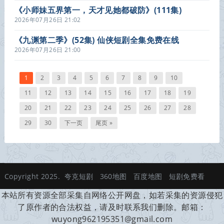
《小师妹五界第一，天才见她都破防》(111集)
仙侠短剧全集免费看
2026年07月26日 21:02
《九渊第二季》(52集) 仙侠短剧全集免费在线
观看
2026年07月26日 21:00
1
2
3
4
5
6
7
8
9
10
11
12
13
14
15
16
17
18
19
20
21
22
23
24
25
26
27
28
29
30
下一页
尾页 »
Copyright 2025.
夸克短剧
360地图
百度地图
短剧免费看
本站所有资源全部采集自网络公开网盘，如若采集的资源侵犯
了原作者的合法权益，请及时联系我们删除。邮箱：
wuyong962195351@gmail.com