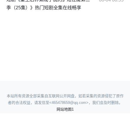
季（25集）》热门短剧全集在线畅享
本站所有资源全部采集自互联网公开网盘，如若采集的资源侵犯了原作
者的合法权益，请发信至<465478659@qq.com>，我们会及时删除。
网站地图1
网站地图2
网站地图3
网站地图4