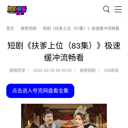
搜索
首页
搞笑短剧
短剧《扶爹上位（83集）》极速缓冲流畅看
短剧《扶爹上位（83集）》极速
缓冲流畅看
随煜而安
2025-02-28 05:48:02
搞笑短剧
238阅读
点击进入夸克网盘看全集