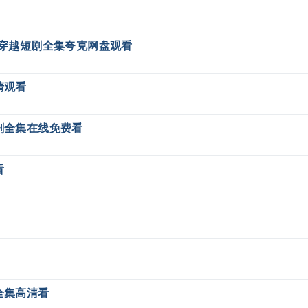
 穿越短剧全集夸克网盘观看
清观看
短剧全集在线免费看
看
全集高清看