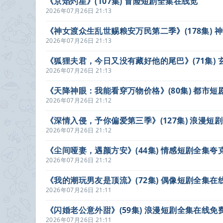
《京焰灼星》(107集) 冒险短剧全集在线览
2026年07月26日 21:13
《神女渡众生乱世赐粮安万民第二季》(178集) 
2026年07月26日 21:13
《狐狸夫君，今日又没有藏好他的尾巴》(71集)
2026年07月26日 21:13
《天降神眼：我能看穿万物价格》(80集) 都市
2026年07月26日 21:12
《深情入侵，予你偏爱第三季》(127集) 浪漫短
2026年07月26日 21:12
《尘间哑妻，遇颜方安》(44集) 情感短剧全集夸
2026年07月26日 21:12
《我的潮玩男友是顶流》(72集) 偶像短剧全集在
2026年07月26日 21:11
《闪婚老公意外甜》(59集) 浪漫短剧全集在线免
2026年07月26日 21:11