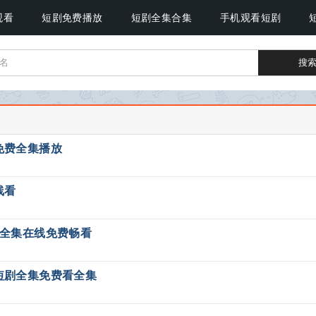
观看
短剧免费播放
短剧全集合集
手机观看短剧
免费全集播放
线看
剧全集在线免费畅看
宠短剧全集免费看全集