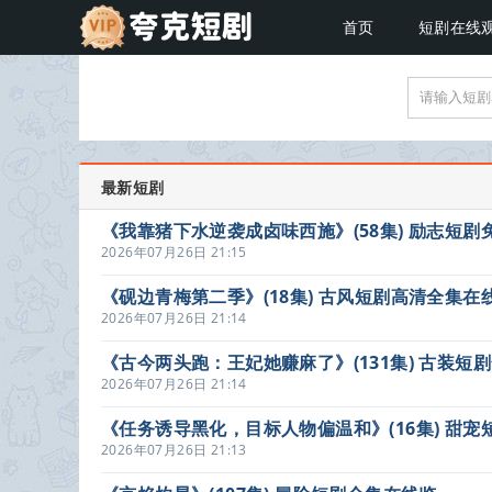
首页
短剧在线
最新短剧
《我靠猪下水逆袭成卤味西施》(58集) 励志短剧
2026年07月26日 21:15
《砚边青梅第二季》(18集) 古风短剧高清全集在
2026年07月26日 21:14
《古今两头跑：王妃她赚麻了》(131集) 古装短
2026年07月26日 21:14
《任务诱导黑化，目标人物偏温和》(16集) 甜
2026年07月26日 21:13