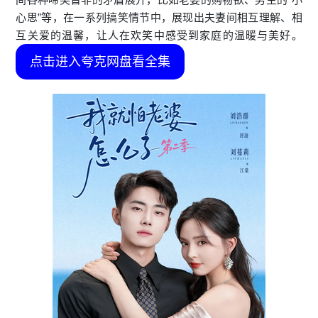
心思”等，在一系列搞笑情节中，展现出夫妻间相互理解、相
互关爱的温馨，让人在欢笑中感受到家庭的温暖与美好。
点击进入夸克网盘看全集