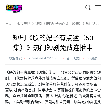
搜索
首页
都市短剧
短剧《朕的妃子有点猛（50集）》热门短剧免费连播中
短剧《朕的妃子有点猛（50
集）》热门短剧免费连播中
随煜而安
2026-06-04 22:16:05
都市短剧
38阅读
《朕的妃子有点猛（50集）》
是一部古装穿越题材的爆笑短
剧。现代女特种兵意外穿越成冷宫废妃，凭借强悍武力值和
现代智慧逆袭后宫。剧中她拳打绿茶婔妃、脚踢奸佞权臣，
更以"过肩摔治宫规""徒手拆宫斗"等硬核操作颠覆传统宫斗套
路。皇帝从嫌弃到真香，两人上演"你追我逃"的欢喜冤家戏
码，50集剧情融合动作、喜剧与甜宠元素，每集3分钟高能反