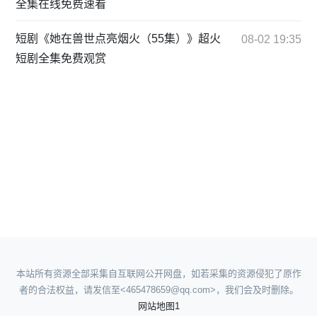
全集在线免费速看
短剧《她在兽世点亮烟火（55集）》超火
08-02 19:35
短剧全集免费观赏
本站所有资源全部采集自互联网公开网盘，如若采集的资源侵犯了原作
者的合法权益，请发信至<465478659@qq.com>，我们会及时删除。
网站地图1