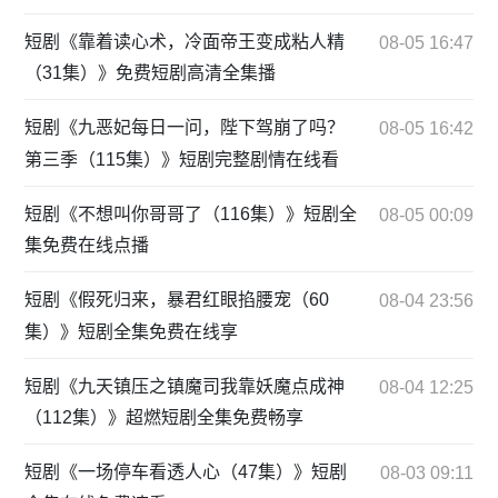
短剧《靠着读心术，冷面帝王变成粘人精
08-05 16:47
（31集）》免费短剧高清全集播
短剧《九恶妃每日一问，陛下驾崩了吗？
08-05 16:42
第三季（115集）》短剧完整剧情在线看
短剧《不想叫你哥哥了（116集）》短剧全
08-05 00:09
集免费在线点播
短剧《假死归来，暴君红眼掐腰宠（60
08-04 23:56
集）》短剧全集免费在线享
短剧《九天镇压之镇魔司我靠妖魔点成神
08-04 12:25
（112集）》超燃短剧全集免费畅享
短剧《一场停车看透人心（47集）》短剧
08-03 09:11