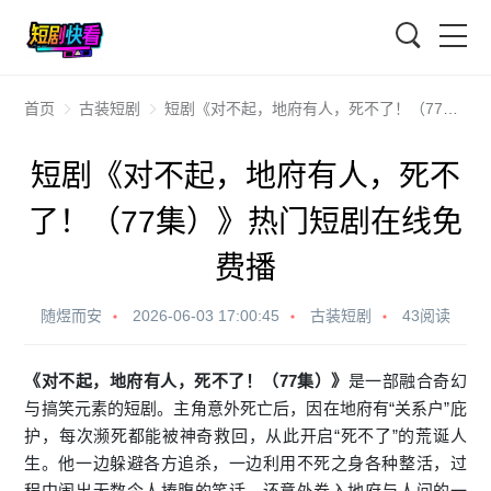
搜索
首页
古装短剧
短剧《对不起，地府有人，死不了！（77集）》热门短剧在线免费播
短剧《对不起，地府有人，死不
了！（77集）》热门短剧在线免
费播
随煜而安
2026-06-03 17:00:45
古装短剧
43阅读
《对不起，地府有人，死不了！（77集）》
是一部融合奇幻
与搞笑元素的短剧。主角意外死亡后，因在地府有“关系户”庇
护，每次濒死都能被神奇救回，从此开启“死不了”的荒诞人
生。他一边躲避各方追杀，一边利用不死之身各种整活，过
程中闹出无数令人捧腹的笑话，还意外卷入地府与人间的一