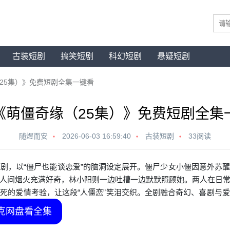
古装短剧
搞笑短剧
科幻短剧
悬疑短剧
25集）》免费短剧全集一键看
《萌僵奇缘（25集）》免费短剧全集
随煜而安
2026-06-03 16:59:40
古装短剧
33阅读
短剧，以“僵尸也能谈恋爱”的脑洞设定展开。僵尸少女小僵因意外苏
人间烟火充满好奇，林小阳则一边吐槽一边默默照顾她。两人在日
死的爱情考验，让这段“人僵恋”笑泪交织。全剧融合奇幻、喜剧与
克网盘看全集