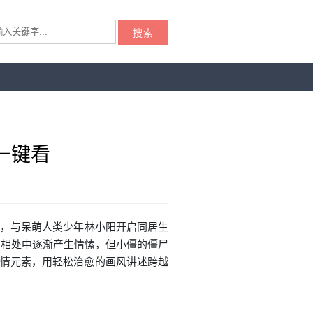
搜索
一键看
醒，与呆萌人类少年林小阳开启同居生
常相处中逐渐产生情愫，但小僵的僵尸
爱情元素，用轻松治愈的画风讲述跨越