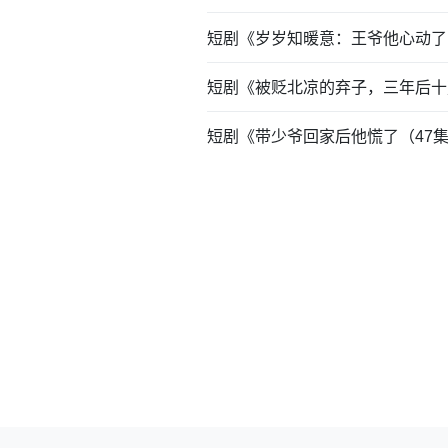
短剧《岁岁知暖意：王爷他心动了
短剧《被贬北凉的弃子，三年后十
短剧《带少爷回家后他慌了（47