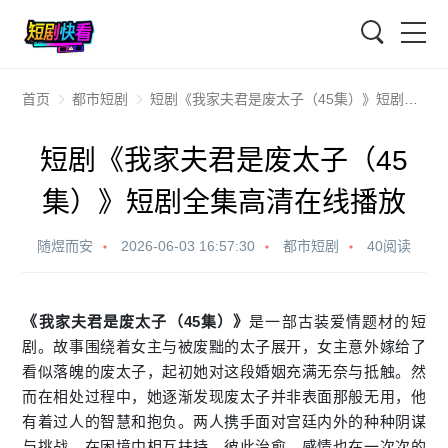
搜索
首页
都市短剧
短剧《我家夫君是废太子（45集）》短剧全集高清在线播放
短剧《我家夫君是废太子（45
集）》短剧全集高清在线播放
随煜而安
2026-06-03 16:57:30
都市短剧
40阅读
《我家夫君是废太子（45集）》
是一部古装爱情题材的短
剧。故事围绕着女主与被废黜的太子展开，女主意外嫁给了
看似落魄的废太子，起初她对这段婚姻充满无奈与抵触。然
而在相处过程中，她逐渐发现废太子并非表面那般无用，他
有着过人的智慧和抱负。两人携手面对宫廷内外的种种阴谋
与挑战，在困境中相互扶持、彼此治愈，感情也在一次次的