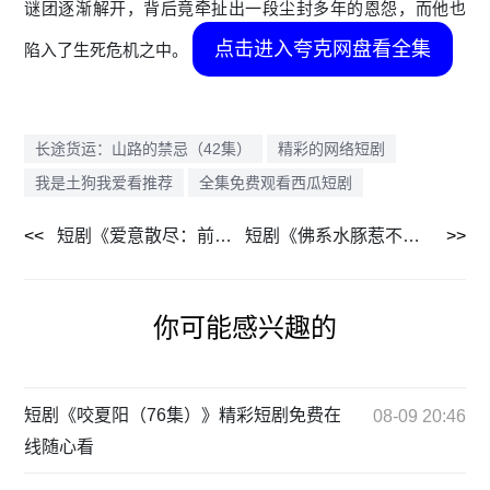
谜团逐渐解开，背后竟牵扯出一段尘封多年的恩怨，而他也
点击进入夸克网盘看全集
陷入了生死危机之中。
长途货运：山路的禁忌（42集）
精彩的网络短剧
我是土狗我爱看推荐
全集免费观看西瓜短剧
短剧《爱意散尽：前夫请勿扰（35集）》免费短剧完整版在线播
短剧《佛系水豚惹不起（15集）》短剧全集在线免费欣赏
你可能感兴趣的
短剧《咬夏阳（76集）》精彩短剧免费在
08-09 20:46
线随心看