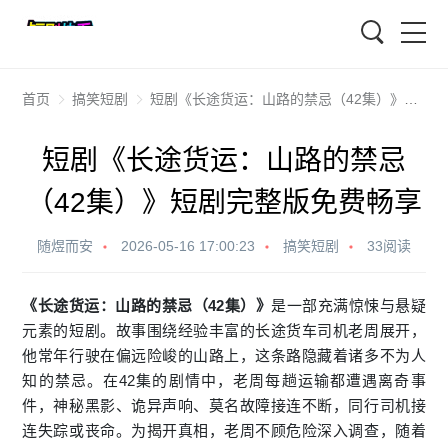
搜索
首页
搞笑短剧
短剧《长途货运：山路的禁忌（42集）》短剧完整版免费畅享
短剧《长途货运：山路的禁忌
（42集）》短剧完整版免费畅享
随煜而安
2026-05-16 17:00:23
搞笑短剧
33阅读
《长途货运：山路的禁忌（42集）》
是一部充满惊悚与悬疑
元素的短剧。故事围绕经验丰富的长途货车司机老周展开，
他常年行驶在偏远险峻的山路上，这条路隐藏着诸多不为人
知的禁忌。在42集的剧情中，老周每趟运输都遭遇离奇事
件，神秘黑影、诡异声响、莫名故障接连不断，同行司机接
连失踪或丧命。为揭开真相，老周不顾危险深入调查，随着