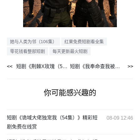
她与人类为邻（106集）
红果免费短剧看全集
零花钱看整部短剧
每天更新最火短剧
短剧《荆棘X玫瑰（59集）》短剧免费全集无删减看
短剧《我奉命查我被杀一案（88集）》爆款短剧免费在线播
你可能感兴趣的
短剧《诡域大佬独宠我（54集）》精彩短
08-09 12:46
剧免费在线赏