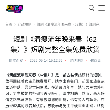
搜索
首页
穿越短剧
短剧《清瘦流年晚来春（62集）》短剧完整全集免费欣赏
短剧《清瘦流年晚来春（62
集）》短剧完整全集免费欣赏
随煜而安
2026-05-14 15:12:36
穿越短剧
40阅读
《清瘦流年晚来春（62集）》
是一部古装情感题材的短剧。
故事围绕着女主苏晚春展开，她本出身名门，却因家族变故
家道中落，尝尽世间冷暖。在清瘦流年里，她与男主意外相
识，男主被她的坚韧与善良吸引，暗中相助。然而，两人感
情之路充满波折，有家族恩怨的阻挠，也有旁人的算计。在
历经62集的跌宕起伏后，苏晚春与男主冲破重重阻碍，终得