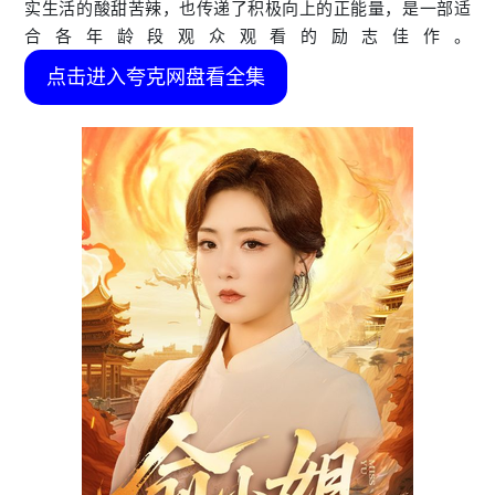
实生活的酸甜苦辣，也传递了积极向上的正能量，是一部适
合各年龄段观众观看的励志佳作。
点击进入夸克网盘看全集