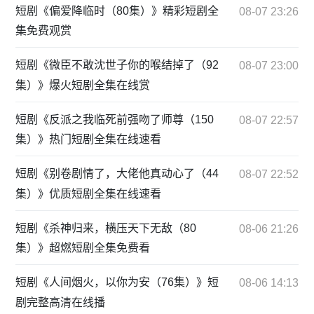
短剧《偏爱降临时（80集）》精彩短剧全
08-07 23:26
集免费观赏
短剧《微臣不敢沈世子你的喉结掉了（92
08-07 23:00
集）》爆火短剧全集在线赏
短剧《反派之我临死前强吻了师尊（150
08-07 22:57
集）》热门短剧全集在线速看
短剧《别卷剧情了，大佬他真动心了（44
08-07 22:52
集）》优质短剧全集在线速看
短剧《杀神归来，横压天下无敌（80
08-06 21:26
集）》超燃短剧全集免费看
短剧《人间烟火，以你为安（76集）》短
08-06 14:13
剧完整高清在线播