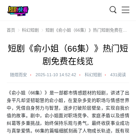
搜索
首页
科幻短剧
短剧《俞小姐（66集）》热门短剧免费在线览
短剧《俞小姐（66集）》热门短
剧免费在线览
随煜而安
2025-11-10 14:52:42
科幻短剧
431阅读
《俞小姐（66集）》是一部都市情感题材的短剧，讲述了出
身平凡却坚韧聪慧的俞小姐，在复杂多变的职场与情感世界
中，凭借自身努力与智慧，逐步打破阶层壁垒，实现自我价
值的故事。剧中，俞小姐面对职场竞争、家庭矛盾以及感情
纠葛等多重挑战，始终保持乐观与勇气，最终收获事业成功
与真挚爱情。66集的篇幅细腻刻画了人物成长轨迹，既有现