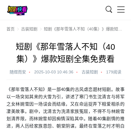
搜索
首页
古装短剧
短剧《那年雪落人不知（40集）》爆款短剧全集免费看
短剧《那年雪落人不知（40
集）》爆款短剧全集免费看
随煜而安
2025-10-03 10:46:36
古装短剧
179阅读
《那年雪落人不知》是一部40集的古风虐恋题材短剧。故事
以一场突如其来的大雪为引，讲述了寒门书生沈清言与将军
之女林婉雪因一场误会而结缘，又在命运捉弄下相爱相杀的
凄美故事。剧中，沈清言为洗清家族冤屈，不得不与林婉雪
划清界限，而林婉雪却因痴情深陷其中。随着40集剧情的推
进，两人历经家族恩怨、朝堂阴谋，最终在雪落之时才明白