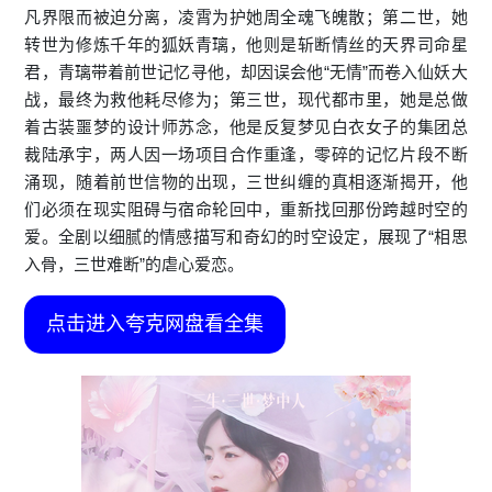
凡界限而被迫分离，凌霄为护她周全魂飞魄散；第二世，她
转世为修炼千年的狐妖青璃，他则是斩断情丝的天界司命星
君，青璃带着前世记忆寻他，却因误会他“无情”而卷入仙妖大
战，最终为救他耗尽修为；第三世，现代都市里，她是总做
着古装噩梦的设计师苏念，他是反复梦见白衣女子的集团总
裁陆承宇，两人因一场项目合作重逢，零碎的记忆片段不断
涌现，随着前世信物的出现，三世纠缠的真相逐渐揭开，他
们必须在现实阻碍与宿命轮回中，重新找回那份跨越时空的
爱。全剧以细腻的情感描写和奇幻的时空设定，展现了“相思
入骨，三世难断”的虐心爱恋。
点击进入夸克网盘看全集