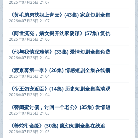
集) 穿越短剧全集夸克网盘观看
2026年07月26日 21:07
《黄毛弟弟扶姐上青云》(43集) 家庭短剧全集
高清观看
2026年07月26日 21:07
《两世沉冤，嫡女揭开沈家阴谋》(57集) 复仇
短剧全集在线免费看
2026年07月26日 21:06
《他与我情深难解》(33集) 爱情短剧全集免费
观看
2026年07月26日 21:04
《渡京雾第一季》(26集) 情感短剧全集在线播
放
2026年07月26日 21:04
《帝王勿宠近臣》(14集) 历史短剧全集高清观
看
2026年07月26日 21:04
《替闺蜜讨债，讨回一个老公》(35集) 爱情短
剧全集高清看
2026年07月26日 21:03
《善蛇衔金缘》(30集) 魔幻短剧全集在线追
2026年07月26日 21:03