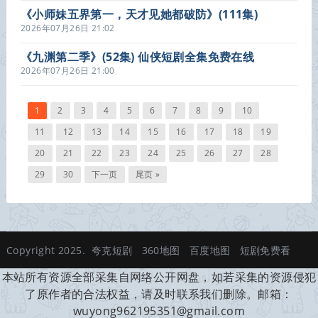
《小师妹五界第一，天才见她都破防》(111集)
仙侠短剧全集免费看
2026年07月26日 21:02
《九渊第二季》(52集) 仙侠短剧全集免费在线
观看
2026年07月26日 21:00
1
2
3
4
5
6
7
8
9
10
11
12
13
14
15
16
17
18
19
20
21
22
23
24
25
26
27
28
29
30
下一页
尾页 »
Copyright 2025.
夸克短剧
360地图
百度地图
短剧免费看
本站所有资源全部采集自网络公开网盘，如若采集的资源侵犯
了原作者的合法权益，请及时联系我们删除。邮箱：
wuyong962195351@gmail.com