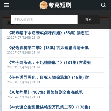
夸
克
短
最新短剧
剧
《我靠猪下水逆袭成卤味西施》(58集) 励志短
剧免费全集播放
2026年07月26日 21:15
《砚边青梅第二季》(18集) 古风短剧高清全集
在线看
2026年07月26日 21:14
《古今两头跑：王妃她赚麻了》(131集) 古装短
剧全集在线免费畅看
2026年07月26日 21:14
《任务诱导黑化，目标人物偏温和》(16集) 甜
宠短剧全集免费看全集
2026年07月26日 21:13
《京焰灼星》(107集) 冒险短剧全集在线览
2026年07月26日 21:13
《神女渡众生乱世赐粮安万民第二季》(178集)