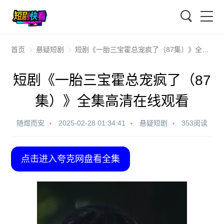
搜索
首页
悬疑短剧
短剧《一胎三宝霍总宠疯了（87集）》全集高清在线观看
短剧《一胎三宝霍总宠疯了（87
集）》全集高清在线观看
随煜而安
2025-02-28 01:34:41
悬疑短剧
353阅读
点击进入夸克网盘看全集