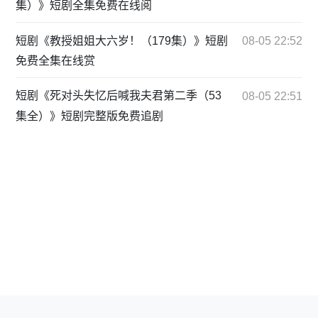
集）》短剧全集免费在线阅
短剧《教授姐姐大六岁！（179集）》短剧
08-05 22:52
免费全集在线赏
短剧《死对头失忆后喊我夫君第二季（53
08-05 22:51
集全）》短剧完整版免费追剧