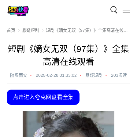
搜索
首页
悬疑短剧
短剧《嫡女无双（97集）》全集高清在线观看
短剧《嫡女无双（97集）》全集
高清在线观看
随煜而安
2025-02-28 01:33:02
悬疑短剧
203阅读
点击进入夸克网盘看全集