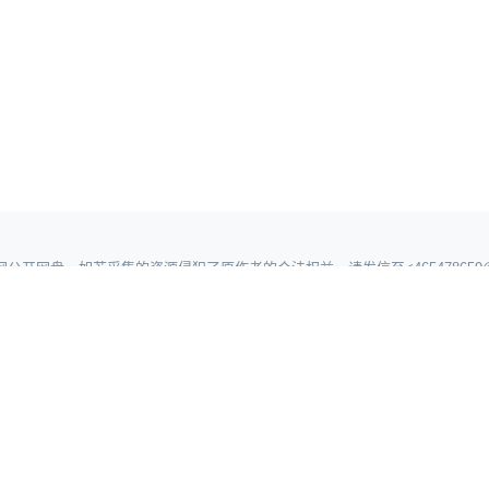
开网盘，如若采集的资源侵犯了原作者的合法权益，请发信至<465478659@
网站地图1
网站地图2
网站地图3
网站地图4
人人看短剧
在线看短剧
短剧免费在线
短剧夸克全集分享