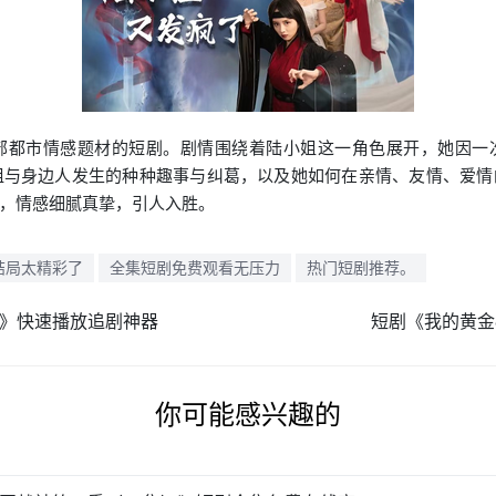
一部都市情感题材的短剧。剧情围绕着陆小姐这一角色展开，她因一
姐与身边人发生的种种趣事与纠葛，以及她如何在亲情、友情、爱
，情感细腻真挚，引人入胜。
结局太精彩了
全集短剧免费观看无压力
热门短剧推荐。
）》快速播放追剧神器
短剧《我的黄金
你可能感兴趣的