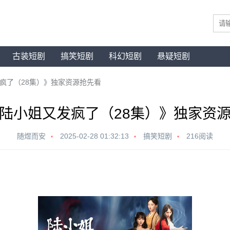
古装短剧
搞笑短剧
科幻短剧
悬疑短剧
疯了（28集）》独家资源抢先看
陆小姐又发疯了（28集）》独家资
随煜而安
2025-02-28 01:32:13
搞笑短剧
216阅读