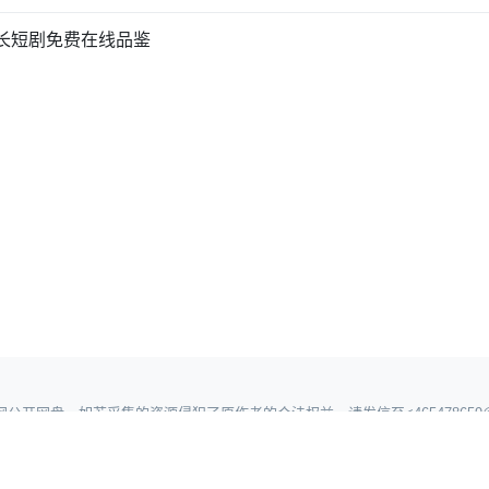
超长短剧免费在线品鉴
开网盘，如若采集的资源侵犯了原作者的合法权益，请发信至<465478659@
网站地图1
网站地图2
网站地图3