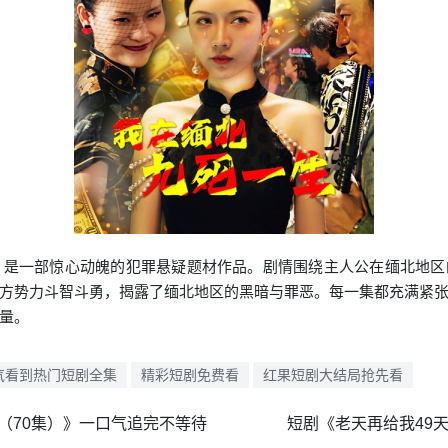
》是一部惊心动魄的犯罪悬疑题材作品。剧情围绕主人公在缅北地
方势力斗智斗勇，揭露了缅北地区的黑暗与罪恶。每一集都充满紧
量。
气看到热门短剧全集
精彩短剧免费看
红果短剧大结局抢先看
（70集）》一口气追完不等待
短剧《老天再给我49