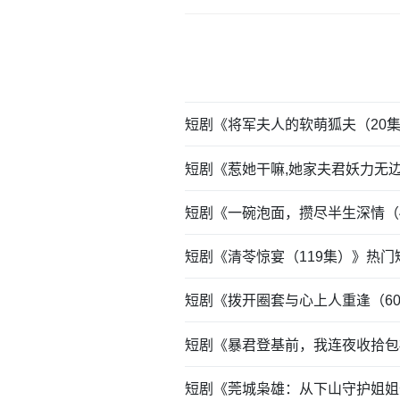
短剧《将军夫人的软萌狐夫（20
短剧《惹她干嘛,她家夫君妖力无边
短剧《一碗泡面，攒尽半生深情（
短剧《清苓惊宴（119集）》热
短剧《拨开圈套与心上人重逢（6
短剧《暴君登基前，我连夜收拾包
短剧《莞城枭雄：从下山守护姐姐