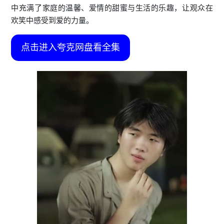
中充满了家庭的温馨、爱情的甜蜜与生活的乐趣，让观众在
欢笑中感受到爱的力量。
点击进入夸克网盘看全集