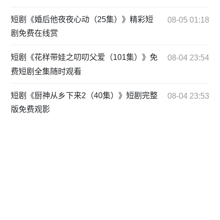
短剧《婚后他夜夜心动（25集）》精彩短
08-05 01:18
剧免费在线赏
短剧《花样带娃之叨叨父爱（101集）》免
08-04 23:54
费短剧全集随时观看
短剧《厨神从乡下来2（40集）》短剧完整
08-04 23:53
版免费观影