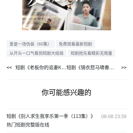
爱是一场伪装（60集）
免费观看最新短剧
从开头一口气看到短剧大结局
短剧抢先看精彩无限量
短剧《老板你的追妻KPI由我来完成（45集）》精彩短剧全集免费不停播
短剧《锦衣怒马啸春风（62集）》热门短剧全集在线播放
你可能感兴趣的
短剧《别人求生我享乐第一季（113集）》
08-08 23:39
热门短剧完整版在线