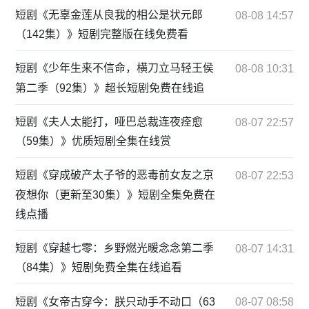
短剧《无辜金莲从良我的相公是状元郎
08-08 14:57
（142集）》短剧完整版在线免费看
短剧《少年生来不信命，横刀立马轻王侯
08-08 10:31
第二季（92集）》超长短剧免费在线追
短剧《夫人太能打，哑巴总裁连夜痊愈
08-07 22:57
（59集）》优质短剧全集在线赏
短剧《穿成破产太子爷的恶毒前女友之京
08-07 22:53
夜想你（更新至30集）》短剧全集免费在
线点播
短剧《穿越七零：乡野燃光暖念念第二季
08-07 14:31
（84集）》短剧免费全集在线追看
短剧《女帝古穿今：朕只动手不动口（63
08-07 08:58