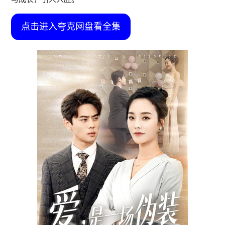
点击进入夸克网盘看全集