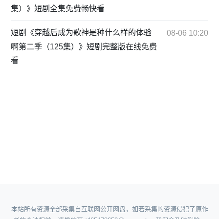
集）》短剧全集免费畅快看
短剧《穿越后成为歌神是种什么样的体验
08-06 10:20
啊第二季（125集）》短剧完整版在线免费
看
本站所有资源全部采集自互联网公开网盘，如若采集的资源侵犯了原作