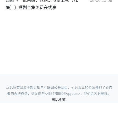
短剧《一纸闪婚：轮椅少爷爱上我（72
08-06 13:58
集）》短剧全集免费在线享
本站所有资源全部采集自互联网公开网盘，如若采集的资源侵犯了原作
者的合法权益，请发信至<465478659@qq.com>，我们会及时删除。
网站地图1
网站地图2
网站地图3
网站地图4