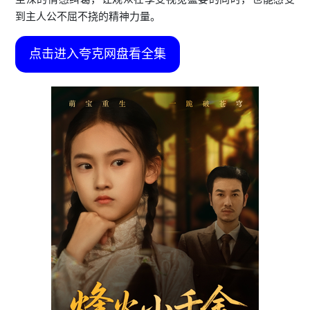
到主人公不屈不挠的精神力量。
点击进入夸克网盘看全集