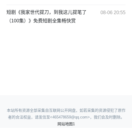
短剧《我家世代提刀，到我这儿提笔了
08-06 20:55
（100集）》免费短剧全集畅快赏
本站所有资源全部采集自互联网公开网盘，如若采集的资源侵犯了原作
者的合法权益，请发信至<465478659@qq.com>，我们会及时删除。
网站地图1
网站地图2