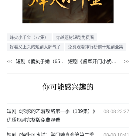
烽火小千金（77集）
穿越题材短剧免费看
好看又上头的短剧太解气了
免费观看排行榜前十短剧全集
短剧《偏执于她（65集）》最新短剧全集在线热播
短剧《督军开门小奶团背着黄金来旺家（65集）》热门短剧全集不花钱看
你可能感兴趣的
短剧《驼驼的乙游攻略第一季（139集）》
08-08 23:27
优质短剧完整版免费观看
短剧《怪街风水铺：掌门她真会算第二季
08-08 10:41