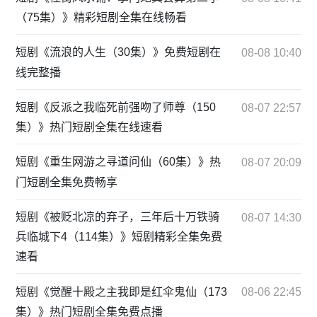
（75集）》精彩短剧全集在线畅看
短剧《流浪的人生（30集）》免费短剧在
08-08 10:40
线完整播
短剧《反派之我临死前强吻了师尊（150
08-07 22:57
集）》热门短剧全集在线速看
短剧《重生网游之寻道问仙（60集）》热
08-07 20:09
门短剧全集免费畅享
短剧《被贬北凉的弃子，三年后十万铁骑
08-07 14:30
兵临城下4（114集）》短剧精彩全集免费
速看
短剧《觉醒十殿之主我即是红伞鬼仙（173
08-06 22:45
集）》热门短剧全集免费点播