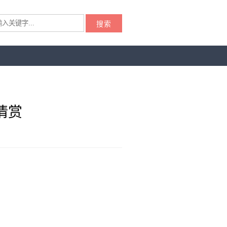
搜索
情赏