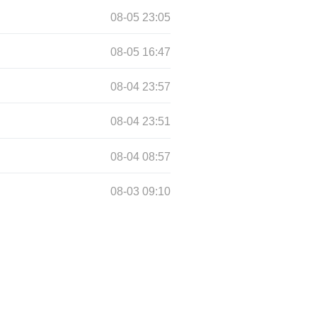
08-05 23:05
08-05 16:47
08-04 23:57
08-04 23:51
08-04 08:57
08-03 09:10