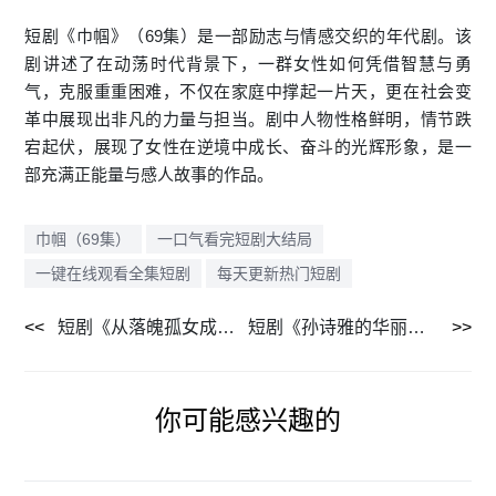
短剧《巾帼》（69集）是一部励志与情感交织的年代剧。该
剧讲述了在动荡时代背景下，一群女性如何凭借智慧与勇
气，克服重重困难，不仅在家庭中撑起一片天，更在社会变
革中展现出非凡的力量与担当。剧中人物性格鲜明，情节跌
宕起伏，展现了女性在逆境中成长、奋斗的光辉形象，是一
部充满正能量与感人故事的作品。
巾帼（69集）
一口气看完短剧大结局
一键在线观看全集短剧
每天更新热门短剧
短剧《从落魄孤女成为豪门千金（89集）》流畅播放无广告
短剧《孙诗雅的华丽转身（30集）》全集高清在线看
你可能感兴趣的