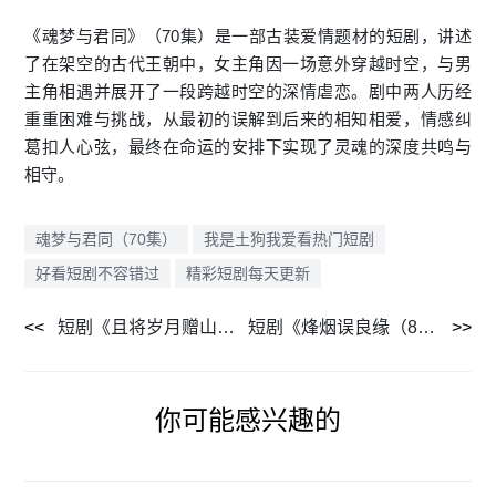
《魂梦与君同》（70集）是一部古装爱情题材的短剧，讲述
了在架空的古代王朝中，女主角因一场意外穿越时空，与男
主角相遇并展开了一段跨越时空的深情虐恋。剧中两人历经
重重困难与挑战，从最初的误解到后来的相知相爱，情感纠
葛扣人心弦，最终在命运的安排下实现了灵魂的深度共鸣与
相守。
魂梦与君同（70集）
我是土狗我爱看热门短剧
好看短剧不容错过
精彩短剧每天更新
短剧《且将岁月赠山河（66集）》每日更新及时追
短剧《烽烟误良缘（80集）》流畅播放不间断
你可能感兴趣的