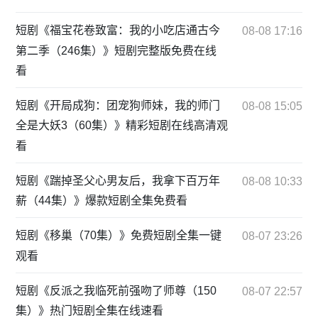
短剧《福宝花卷致富：我的小吃店通古今
08-08 17:16
第二季（246集）》短剧完整版免费在线
看
短剧《开局成狗：团宠狗师妹，我的师门
08-08 15:05
全是大妖3（60集）》精彩短剧在线高清观
看
短剧《踹掉圣父心男友后，我拿下百万年
08-08 10:33
薪（44集）》爆款短剧全集免费看
短剧《移巢（70集）》免费短剧全集一键
08-07 23:26
观看
短剧《反派之我临死前强吻了师尊（150
08-07 22:57
集）》热门短剧全集在线速看