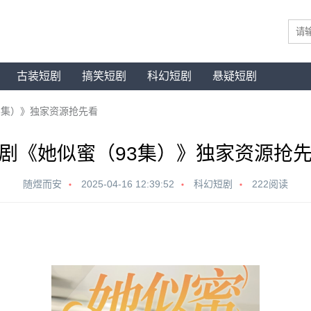
古装短剧
搞笑短剧
科幻短剧
悬疑短剧
3集）》独家资源抢先看
剧《她似蜜（93集）》独家资源抢
随煜而安
2025-04-16 12:39:52
科幻短剧
222阅读