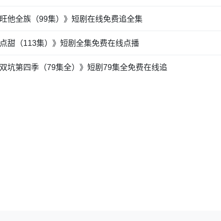
旺他全族（99集）》短剧在线免费追全集
点甜（113集）》短剧全集免费在线点播
双坑第四季（79集全）》短剧79集全免费在线追