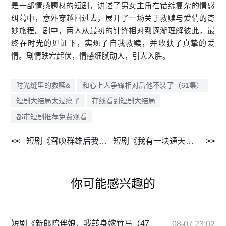
是一部情感题材的短剧，讲述了男女主角在错综复杂的情感
纠葛中，意外穿越回过去，展开了一场关于救赎与爱情的奇
妙旅程。剧中，两人从最初的针锋相对到逐渐理解彼此，最
终在时光的见证下，实现了自我救赎，并收获了真挚的爱
情。剧情跌宕起伏，情感细腻动人，引人入胜。
时光缝里的救赎&
和心上人争锋相对后他不装了（61集）
短剧大结局太过瘾了
在线看到短剧大结局
都市短剧推荐免费观看
短剧《召唤群雄后我无敌了&回到古代召唤群雄（87集）》一口气追完不卡顿
短剧《我有一块通天宝鉴（73集）》剧情速递先看为快
你可能感兴趣的
短剧《新郎陪伴娘，我转身嫁竹马（47
08-07 23:02