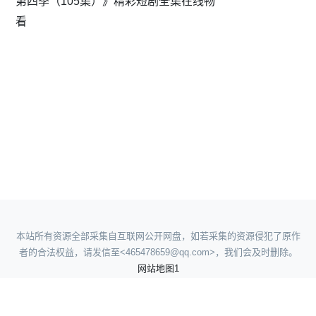
第四季（105集）》精彩短剧全集在线畅
看
本站所有资源全部采集自互联网公开网盘，如若采集的资源侵犯了原作
者的合法权益，请发信至<465478659@qq.com>，我们会及时删除。
网站地图1
网站地图2
网站地图3