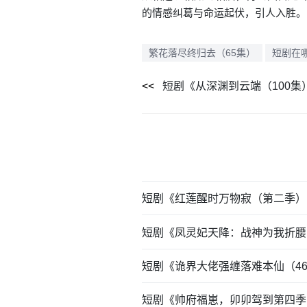
的情感纠葛与命运起伏，引人入胜。
繁花落尽终归去（65集）
短剧在
短剧《从深渊到云端（100
短剧《红莲醒时万物寂（第二季）
短剧《凤灵妃天降：战神为我折腰
短剧《诡界大佬强缠落难本仙（4
短剧《帅府福崽，卯卯驾到第四季