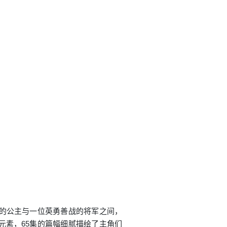
众的公主与一位英勇善战的将军之间，
元素，65集的篇幅细腻描绘了主角们