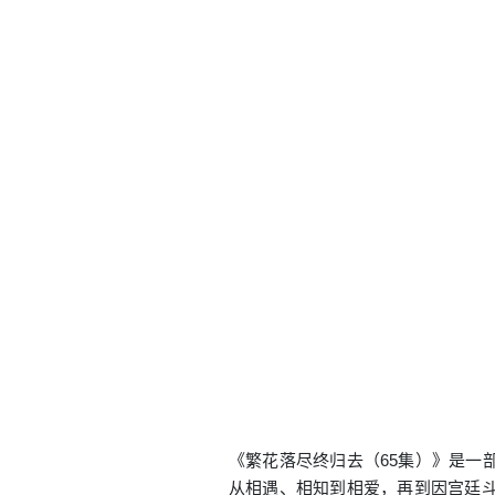
《繁花落尽终归去（65集）》是一
从相遇、相知到相爱，再到因宫廷斗