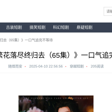
古装短剧
搞笑短剧
科幻短剧
悬疑短剧
归去（65集）》一口气追完不等待
繁花落尽终归去（65集）》一口气追
随煜而安
2025-04-10 22:56:56
穿越短剧
205阅读