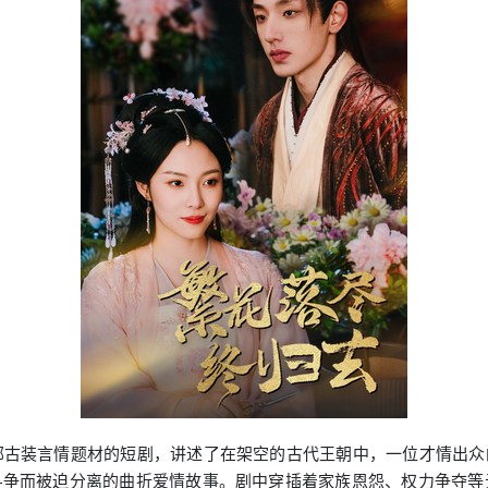
部古装言情题材的短剧，讲述了在架空的古代王朝中，一位才情出
争而被迫分离的曲折爱情故事。剧中穿插着家族恩怨、权力争夺等