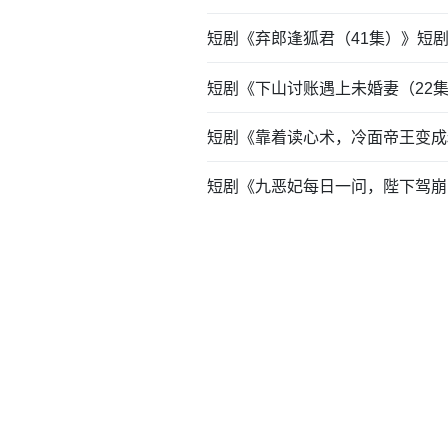
短剧《弃郎逢狐君（41集）》短
短剧《下山讨账遇上未婚妻（22
短剧《靠着读心术，冷面帝王变成
短剧《九恶妃每日一问，陛下驾崩