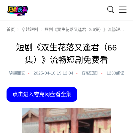
搜索
首页
穿越短剧
短剧《双生花落又逢君（66集）》流畅短剧免费看
短剧《双生花落又逢君（66
集）》流畅短剧免费看
随煜而安
2025-04-10 19:12:04
穿越短剧
1233阅读
点击进入夸克网盘看全集