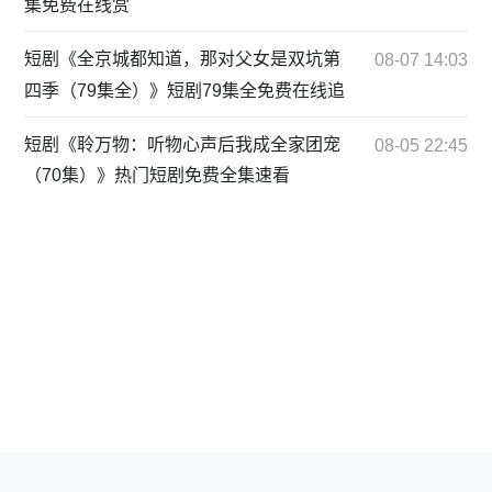
集免费在线赏
短剧《全京城都知道，那对父女是双坑第
08-07 14:03
四季（79集全）》短剧79集全免费在线追
短剧《聆万物：听物心声后我成全家团宠
08-05 22:45
（70集）》热门短剧免费全集速看