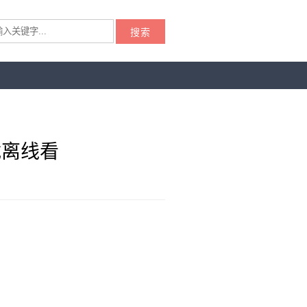
搜索
载离线看