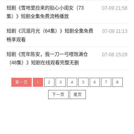
短剧《雪地里捡来的贴心小闺女（73
07-09 21:58
集）》短剧全集免费流畅播放
短剧《沉溺月光（64集）》短剧全集免费
07-09 11:13
畅享观看
短剧《荒年陈安，我一刀一弓喂饱满仓
07-08 15:29
（48集）》短剧在线观看完整无删
第一页
1
2
3
4
5
6
7
8
下一页
尾页