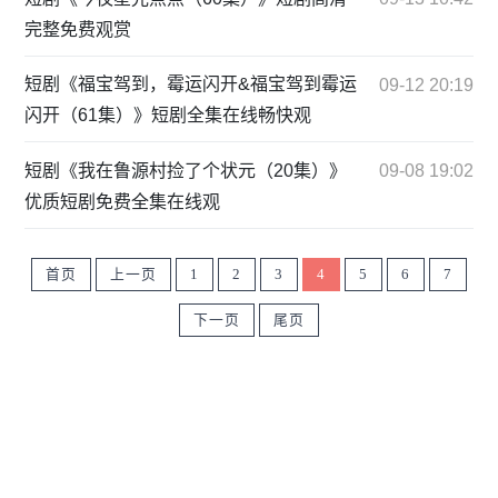
完整免费观赏
短剧《福宝驾到，霉运闪开&福宝驾到霉运
09-12 20:19
闪开（61集）》短剧全集在线畅快观
短剧《我在鲁源村捡了个状元（20集）》
09-08 19:02
优质短剧免费全集在线观
首页
上一页
1
2
3
4
5
6
7
下一页
尾页